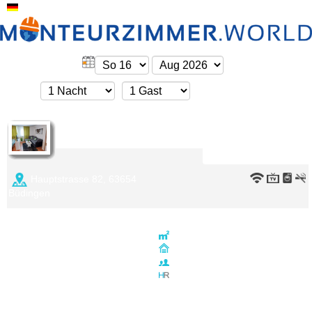
Deutsch
BÜD09c Apartment in Büdingen
Verfügbarkeit
Hauptstrasse 82, 63654
Büdingen
2 Zimmer Apartment
Schlafzimmer 1
60 qm
• 2 Einzelbetten
2. OG
4 Personen
Schlafzimmer 2
• 2 Einzelbetten