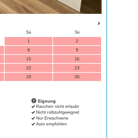
Sa
So
1
2
8
9
15
16
22
23
29
30
Eignung
Rauchen nicht erlaubt
Nicht rollstuhlgeeignet
Nur Erwachsene
Auto empfohlen