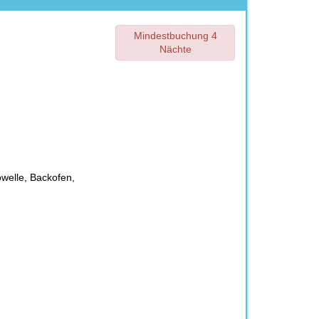
Mindestbuchung 4
Nächte
owelle, Backofen,