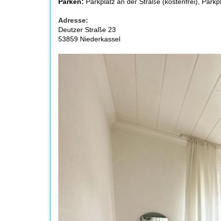
Parken:
Parkplatz an der Straße (kostenfrei), Parkpl
Adresse:
Deutzer Straße 23
53859 Niederkassel
Previous