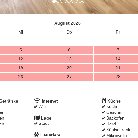
August 2026
Mi
Do
Fr
5
6
7
12
13
14
19
20
21
26
27
28
Getränke
Internet
Küche
Wifi
Küche
en
Geschirr
en
Lage
Backofen
Stadt
en
Herd
Kühlschrank
Haustiere
g
Mikrowelle