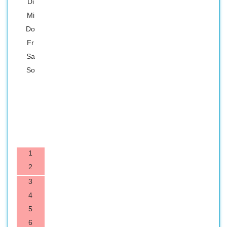
Di
Mi
Do
Fr
Sa
So
1
2
3
4
5
6