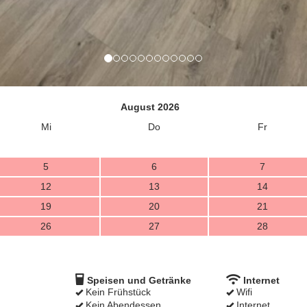
August 2026
Mi
Do
Fr
5
6
7
12
13
14
19
20
21
26
27
28
g
Speisen und Getränke
Internet
Kein Frühstück
Wifi
Kein Abendessen
Internet