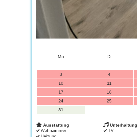
Mo
Di
3
4
10
11
17
18
24
25
31
Ausstattung
Unterhaltun
Wohnzimmer
TV
Heizung