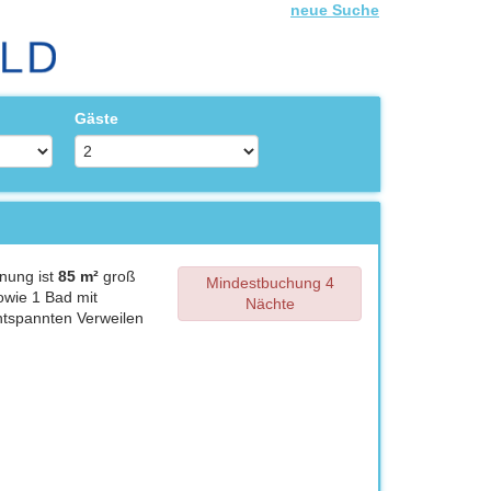
neue Suche
Gäste
nung ist
85 m²
groß
Mindestbuchung 4
owie 1 Bad mit
Nächte
ntspannten Verweilen