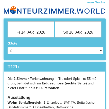
neue Suche
Check-in
Check-out
Gäste
T12b
Die
2 Zimmer
Ferienwohnung in Troisdorf Spich ist 55 m2
groß, befindet sich im
Erdgeschoss (rechte Seite)
und
bietet Platz für bis zu
4 Personen
.
Ausstattung
Wohn-Schlafbereich:
1 Einzelbett, SAT-TV, Bettwäsche
Schlafzimmer:
3 Einzelbetten, Bettwäsche